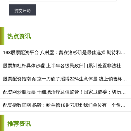
提交评论
热点资讯
168股票配资平台 八村塁：留在洛杉矶是最佳选择 期待和快船共塑文化
股票加杠杆具体步骤 上半年各级民政部门累计处置非法社会组织702个
股票配资指南 耐克一刀砍了滔搏22%生意体量 线上销售终止冲击显著
配资网炒股股票 干细胞治疗迎强监管！国家卫健委：切勿轻信干细胞 “不老针”
配资指数官网 杨毅：哈兰德18射7进球 我们单位有一个詹黑说这比詹姆斯命中率高
推荐资讯