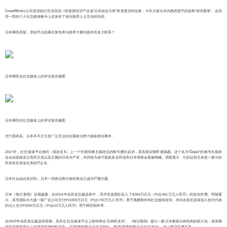
CrowdWorks公司首席执行官吉田浩一郎曾获经济产业省“日本创业大奖”审查委员特别奖，今年又获日本内阁府授予的勋章“绀绶褒章”。吉田
浩一郎的个人社交媒体账号上也发布了他与政界人士互动的内容。
日本网民质疑，类似平台的幕后发包者与政界力量到底存在多少联系？
日本网民在社交媒体上的评论留言截图
日本网民在社交媒体上的评论留言截图
空穴易来风。日本并不乏引发广泛关注的右翼政治势力操纵舆论事件。
2021年，社交媒体平台推特（现改名X）上一个长期传播右翼政见的账号遭到起诉，真实面目随即被揭露。这个名为“Dappi”的账号长期攻
击自由派政党立宪民主党以及左翼的日本共产党，并持续为保守派政党自民党和日本维新会摇旗呐喊。调查显示，它的运营主体是一家与自
民党存在资金往来的IT企业。
日本社会由此意识到，日本一些政治势力操控舆论已成为严重问题。
日本《每日新闻》近期披露，在2024年自民党总裁选举中，高市竞选团队投入了8384万日元（约合382万元人民币）的宣传经费。明细显
示，高市团队向大阪一家广告公司支付约3300万日元（约合150万元人民币）用于视频制作和社交媒体宣传，并向由其竞选策划人担任代表
的法人支付约500万日元（约合22万元人民币）用于网页制作等。
在2025年自民党总裁选举前期，高市在社交媒体平台上获得舆论“压倒性支持”。《每日新闻》援引一家日本数据分析机构的统计说，选举期
间社交媒体平台上对高市的评价帖文中，“正面评价”帖文占比为58%，而“负面评价”帖文占比仅为3%，这一情况实属反常。