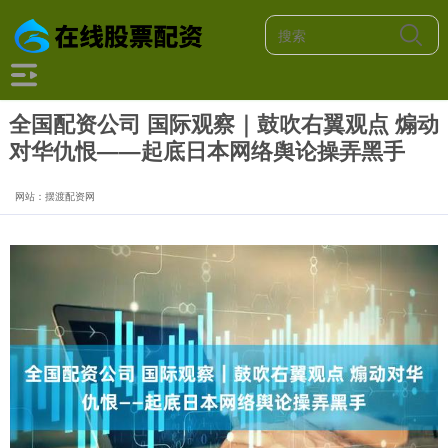
全国配资公司 国际观察｜鼓吹右翼观点 煽动
对华仇恨——起底日本网络舆论操弄黑手
网站：摆渡配资网