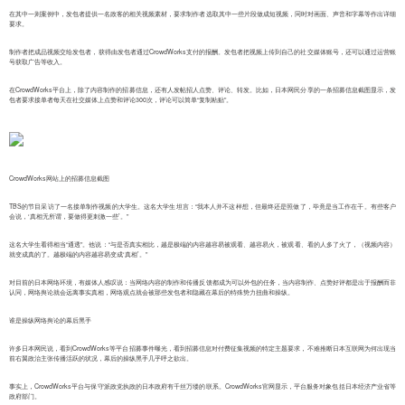
在其中一则案例中，发包者提供一名政客的相关视频素材，要求制作者选取其中一些片段做成短视频，同时对画面、声音和字幕等作出详细
要求。
制作者把成品视频交给发包者，获得由发包者通过CrowdWorks支付的报酬。发包者把视频上传到自己的社交媒体账号，还可以通过运营账
号获取广告等收入。
在CrowdWorks平台上，除了内容制作的招募信息，还有人发帖招人点赞、评论、转发。比如，日本网民分享的一条招募信息截图显示，发
包者要求接单者每天在社交媒体上点赞和评论300次，评论可以简单“复制粘贴”。
CrowdWorks网站上的招募信息截图
TBS的节目采访了一名接单制作视频的大学生。这名大学生坦言：“我本人并不这样想，但最终还是照做了，毕竟是当工作在干。有些客户
会说，‘真相无所谓，要做得更刺激一些’。”
这名大学生看得相当“通透”。他说：“与是否真实相比，越是极端的内容越容易被观看、越容易火，被观看、看的人多了火了，（视频内容）
就变成真的了。越极端的内容越容易变成‘真相’。”
对目前的日本网络环境，有媒体人感叹说：当网络内容的制作和传播反馈都成为可以外包的任务，当内容制作、点赞好评都是出于报酬而非
认同，网络舆论就会远离事实真相，网络观点就会被那些发包者和隐藏在幕后的特殊势力扭曲和操纵。
谁是操纵网络舆论的幕后黑手
许多日本网民说，看到CrowdWorks等平台招募事件曝光，看到招募信息对付费征集视频的特定主题要求，不难推断日本互联网为何出现当
前右翼政治主张传播活跃的状况，幕后的操纵黑手几乎呼之欲出。
事实上，CrowdWorks平台与保守派政党执政的日本政府有千丝万缕的联系。CrowdWorks官网显示，平台服务对象包括日本经济产业省等
政府部门。