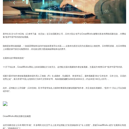
新华社东京12月18日电（记者李子越 欣芷如）近日全国配资公司，日本大型众包平台CrowdWorks被曝长期发布网络招募信息，付费征
集“批评中国”等内容的短视频。
随着更多事实被揭露，一条操弄网络舆论的外包链条逐渐浮出水面——从散布仇恨言论到为右翼政治人物造势。日本网民质疑，在日本网络
上浓重的保守派言论氛围背后，存在政治势力图谋操纵网络舆论的黑手。
右翼舆论的“网络制造机”
11月下旬以来，CrowdWorks网站上多条招募帖文引发关注。这些帖文面向视频制作者征集视频，主题须为“称赞日本”“批评中国”等内容。
招募方要求制作者收集视频素材或利用人工智能（AI）生成素材，完成配音、剪辑等加工，最终视频要突出“日本技术、日本文化、日语的
优秀之处”，展示所谓“中国人的扰民行为和不文明举动”等，每条视频报酬为2000至4000日元（约合90至180元人民币）。
此外，还有帖文公开招募“（日本首相）高市早苗等知名人物和时事新闻的解读视频”制作者，并且鼓励长期兼职，“坚持1个月以上可以加薪
或升职”。
CrowdWorks网站招募信息截图
这些招募信息让日本网民“炸锅”。许多网民在社交平台上批评这类帖文“刻意操纵舆论”“令人愤怒”，质疑CrowdWorks成为“右翼舆论制造
机”，“道德感何在”？