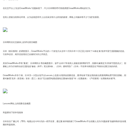
在社交平台上“抗议CrowdWorks”话题标签下，不少日本网民呼吁彻底调查CrowdWorks网站的行为。
也有人质疑当前舆论环境，认为这就是高市上台后虽没有什么特别的政绩，网络上对她却有不少“力挺”的原因。
日本网民在社交媒体上的评论留言截图
日本《朝日新闻》的调查显示，CrowdWorks平台的一个发包方从去年11月到今年11月已至少发布了14条征集“批评中国”主题视频的信息。
引发争议后，相关信息现在已全被转为非公开状态。
其实CrowdWorks早有“案底”。日本网民分享的截图显示，该平台2017年就有人发帖招募博客写手，招募对象限定为“持保守思想的人”。招
募帖上作为示例列出的主题包括“修改（和平）宪法第9条，（日本）拥有军队”“（日本）不应再与韩国交往”等鼓吹右翼主张的内容。
CrowdWorks并非个例。日本另一大型众包平台Lancers上也曾出现类似招募信息，要求给保守派运营的政治类新闻网站撰写留言跟帖，招
募对象需“支持（前首相）安倍（晋三）政治”“无法接受电视或报纸左翼倾向报道”“对（右翼媒体）《产经新闻》论调抱有好感”等。
Lancers网站上的招募信息截图
利益驱动下的外包链条
日本东京广播公司（TBS）电视台在今年3月的一档节目里，通过案例详细剖析了CrowdWorks平台招募人员为“问题政客”拍摄和制作宣传视
频的利益链条。