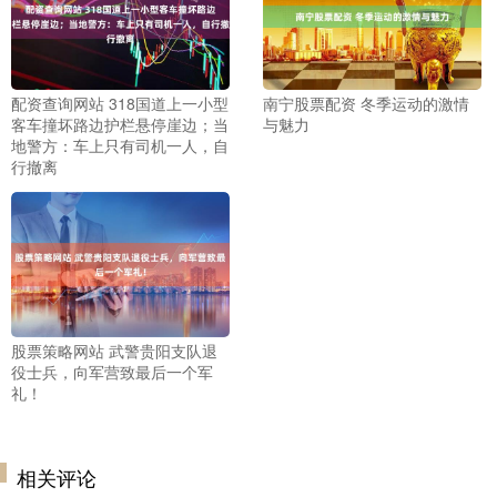
配资查询网站 318国道上一小型
南宁股票配资 冬季运动的激情
客车撞坏路边护栏悬停崖边；当
与魅力
地警方：车上只有司机一人，自
行撤离
股票策略网站 武警贵阳支队退
役士兵，向军营致最后一个军
礼！
相关评论