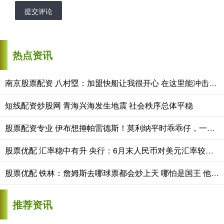
提交评论
热点资讯
南京股票配资 八村塁：加盟快船让我很开心 在这里能冲击季后赛 争夺总冠军
短线配资炒股网 青海兴海发生地震 社会秩序总体平稳
股票配资专业 伊布想捶帕雷德斯！莫利纳平时乖乖仔，一穿阿根廷球衣就变拳王
股票优配 汇率稳中有升 央行：6月末人民币对美元汇率较上年末升值3%
股票优配 铁林：詹姆斯去哪球票都会炒上天 哪怕是国王 他拿底薪我会很震惊
推荐资讯