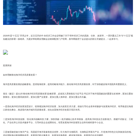
2026年是“十五五”开局之年，近日召开的中央经济工作会议明确了关于明年经济工作的思路、任务、政策等，一系列重点工作与“十五五”规
划建议的部署一脉相承。为更好帮助网友理解会议精神配资门户官网，新华网梳理了会议提出的部分关键提法，一起来学习。
延展阅读
如何理解推动海洋经济高质量发展？
海洋是高质量发展的战略要地，坚持陆海统筹，提高经略海洋能力，推动海洋经济高质量发展，对于加快建设海洋强国具有重要意义。
落实《建议》提出的“推动海洋经济高质量发展”战略部署，必须深入贯彻落实习近平总书记关于海洋强国建设的重要论述精神，更加注重创
新驱动，更加注重高效协同，更加注重产业更新，更加注重人海和谐，更加注重合作共赢。
一是强化海洋经济发展顶层设计。统筹规划海洋经济发展，加大政策支持力度，鼓励引导社会资本积极参与发展海洋经济。有序推进沿海港
口群优化整合，推进现代海洋城市高质量发展，优化全国海洋经济发展示范区布局。
二是加强海洋科技创新。强化海洋战略科技力量，加快突破一批关键核心技术和装备，提高海洋科技自主创新能力。搭建中试验证、工程
化、产业化等公共技术服务平台，引导科技企业成果转化，培育发展海洋科技领军企业和专精特新中小企业。
三是做强做优做大海洋产业。巩固提升海洋装备制造业优势，壮大海洋生物医药、生物制品等新兴产业，打造海洋特色文化和旅游目的地。
优化国际海运航线网络布局，发展现代航运服务业。拓展深远海养殖，建设海洋牧场，发展现代化远洋捕捞。