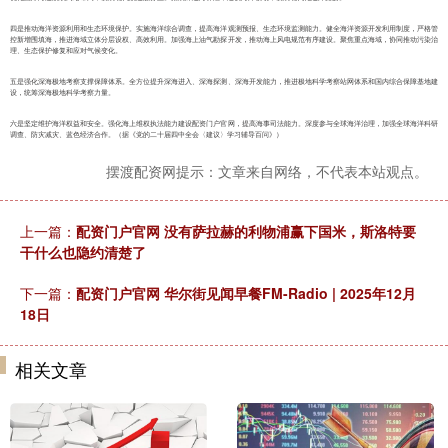
四是推动海洋资源利用和生态环境保护。实施海洋综合调查，提高海洋观测预报、生态环境监测能力。健全海洋资源开发利用制度，严格管
控新增围填海，推进海域立体分层设权、高效利用。加强海上油气勘探开发，推动海上风电规范有序建设。聚焦重点海域，协同推动污染治
理、生态保护修复和应对气候变化。
五是强化深海极地考察支撑保障体系。全方位提升深海进入、深海探测、深海开发能力，推进极地科学考察站网体系和国内综合保障基地建
设，统筹深海极地科学考察力量。
六是坚定维护海洋权益和安全。强化海上维权执法能力建设配资门户官网，提高海事司法能力。深度参与全球海洋治理，加强全球海洋科研
调查、防灾减灾、蓝色经济合作。（据《党的二十届四中全会〈建议〉学习辅导百问》）
摆渡配资网提示：文章来自网络，不代表本站观点。
上一篇：
配资门户官网 没有萨拉赫的利物浦赢下国米，斯洛特要
干什么也隐约清楚了
下一篇：
配资门户官网 华尔街见闻早餐FM-Radio | 2025年12月
18日
相关文章