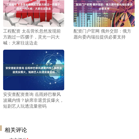
工程配资 太岳营长忽然发现前
配资门户官网 俄外交部：俄方
方跑过一匹骡子，灵光一闪大
愿向委内瑞拉提供必要支持
喊：大家往这边走
安安查配资查询 岳雨婷巴黎风
波藏内情？缺席非退货反爆火，
短剧艺人玩透流量密码
相关评论