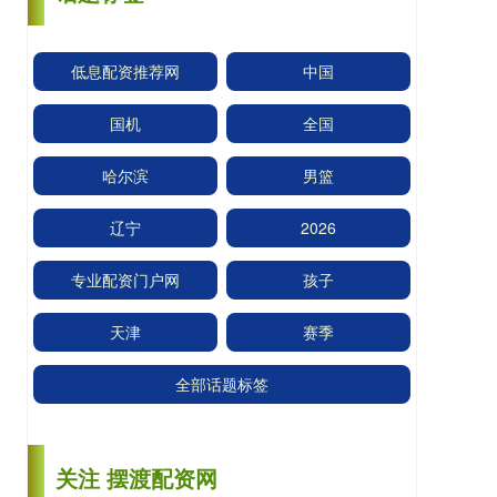
低息配资推荐网
中国
国机
全国
哈尔滨
男篮
辽宁
2026
专业配资门户网
孩子
天津
赛季
全部话题标签
关注 摆渡配资网