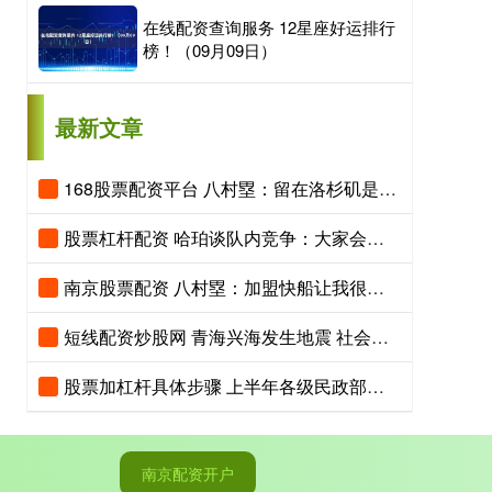
在线配资查询服务 12星座好运排行
榜！（09月09日）
最新文章
168股票配资平台 八村塁：留在洛杉矶是最佳选择 期待和快船共塑文化
股票杠杆配资 哈珀谈队内竞争：大家会互相鞭策共同进步 这是绿军最可贵的地方
南京股票配资 八村塁：加盟快船让我很开心 在这里能冲击季后赛 争夺总冠军
短线配资炒股网 青海兴海发生地震 社会秩序总体平稳
股票加杠杆具体步骤 上半年各级民政部门累计处置非法社会组织702个
南京配资开户