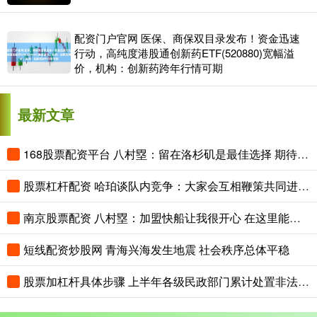
配资门户官网 医保、商保双目录发布！资金迅速
行动，高纯度港股通创新药ETF(520880)宽幅溢
价，机构：创新药跨年行情可期
最新文章
168股票配资平台 八村塁：留在洛杉矶是最佳选择 期待和快船共塑文化
股票杠杆配资 哈珀谈队内竞争：大家会互相鞭策共同进步 这是绿军最可贵的地方
南京股票配资 八村塁：加盟快船让我很开心 在这里能冲击季后赛 争夺总冠军
短线配资炒股网 青海兴海发生地震 社会秩序总体平稳
股票加杠杆具体步骤 上半年各级民政部门累计处置非法社会组织702个