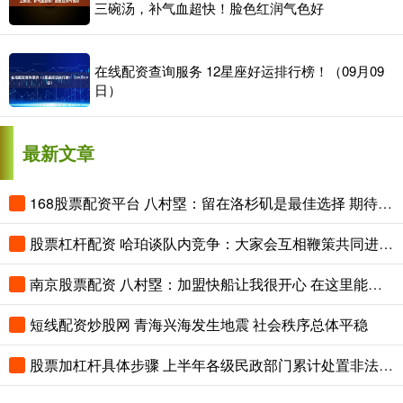
三碗汤，补气血超快！脸色红润气色好
在线配资查询服务 12星座好运排行榜！（09月09
日）
最新文章
168股票配资平台 八村塁：留在洛杉矶是最佳选择 期待和快船共塑文化
股票杠杆配资 哈珀谈队内竞争：大家会互相鞭策共同进步 这是绿军最可贵的地方
南京股票配资 八村塁：加盟快船让我很开心 在这里能冲击季后赛 争夺总冠军
短线配资炒股网 青海兴海发生地震 社会秩序总体平稳
股票加杠杆具体步骤 上半年各级民政部门累计处置非法社会组织702个